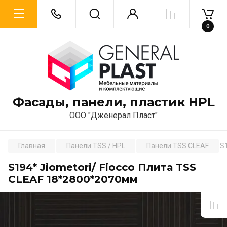
0
Фасады, панели, пластик HPL
ООО "Дженерал Пласт"
Главная
Панели TSS / HPL
Панели TSS CLEAF
S
S194* Jiometori/ Fiocco Плита TSS
CLEAF 18*2800*2070мм