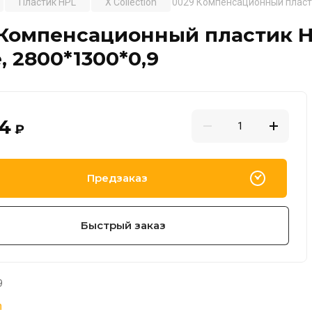
Пластик HPL
X Collection
0029 Компенсационный пласти
 Компенсационный пластик H
, 2800*1300*0,9
24
₽
Предзаказ
Быстрый заказ
9
n