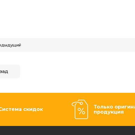
едыдущий
зад
Только оригин
Система скидок
продукция