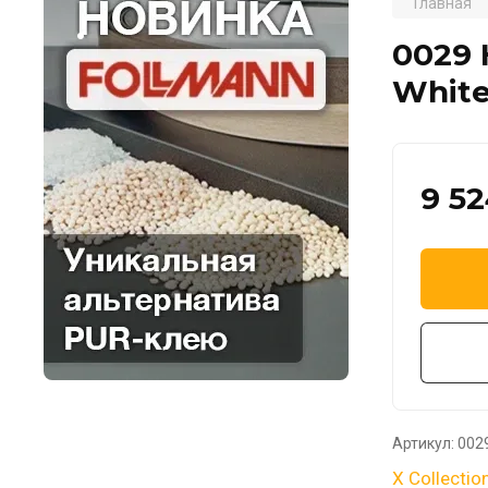
Главная
.
0029
White
9 5
Артикул:
002
X Collectio