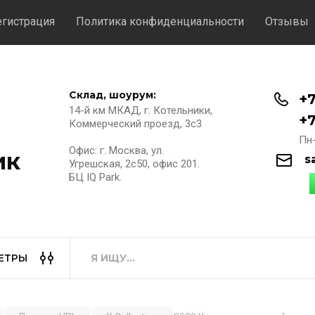
егистрация
Политика конфиденциальности
Отзывы
Склад, шоурум:
+7
14-й км МКАД, г. Котельники,
+7
Коммерческий проезд, 3с3
Пн-
Офис: г. Москва, ул.
ик
s
Угрешская, 2с50, офис 201.
БЦ IQ Park.
ЕТРЫ