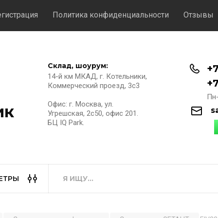
егистрация
Политика конфиденциальности
Отзывы
Склад, шоурум:
+7
14-й км МКАД, г. Котельники,
+7
Коммерческий проезд, 3с3
Пн-
Офис: г. Москва, ул.
ик
s
Угрешская, 2с50, офис 201.
БЦ IQ Park.
ЕТРЫ