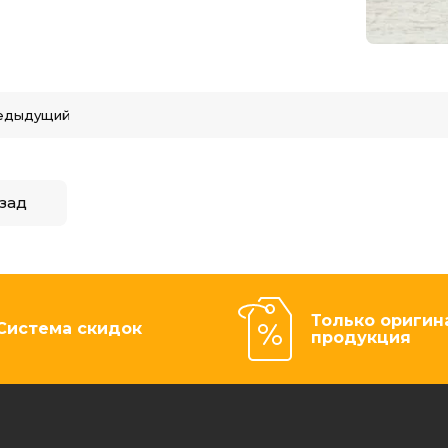
едыдущий
зад
Только оригин
Система скидок
продукция