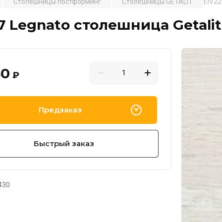
Столешницы постформинг
Столешницы GETALIT
EIV22
7 Legnato столешница Getali
40
₽
Предзаказ
Быстрый заказ
430