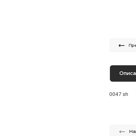
Пр
Описа
0047 sh
На