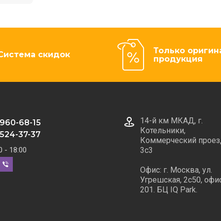
Только оригин
Система скидок
продукция
14-й км МКАД, г.
 960-68-15
Котельники,
 524-37-37
Коммерческий проез
0 - 18:00
3с3
Офис: г. Москва, ул.
Угрешская, 2с50, офи
201. БЦ IQ Park.