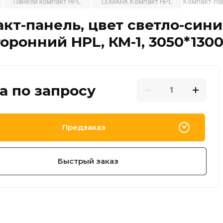
Панели компакт HPL
LEMARK Компакт HPL
Компакт-пан
кт-панель, цвет светло-сини
оронний HPL, КМ-1, 3050*130
а по запросу
Предзаказ
Быстрый заказ