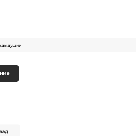
едыдущий
ние
зад