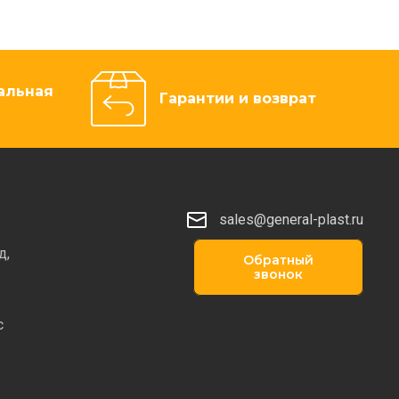
альная
Гарантии и возврат
sales@general-plast.ru
д,
Обратный
звонок
с