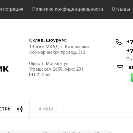
егистрация
Политика конфиденциальности
Отзывы
Склад, шоурум:
+7
14-й км МКАД, г. Котельники,
+7
Коммерческий проезд, 3с3
Пн-
Офис: г. Москва, ул.
ик
s
Угрешская, 2с50, офис 201.
БЦ IQ Park.
ЕТРЫ