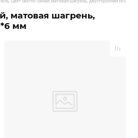
ель, цвет светло-синий, матовая шагрень, двусторонний HPL, КМ-
й, матовая шагрень,
0*6 мм