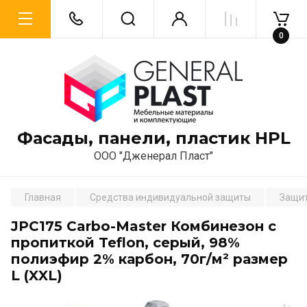
0
Фасады, панели, пластик HPL
ООО "Дженерал Пласт"
Главная
Средства индивидуальной защиты
Защи
JPC175 Carbo-Master Комбинезон с
пропиткой Teflon, серый, 98%
полиэфир 2% карбон, 70г/м² размер
L (XXL)